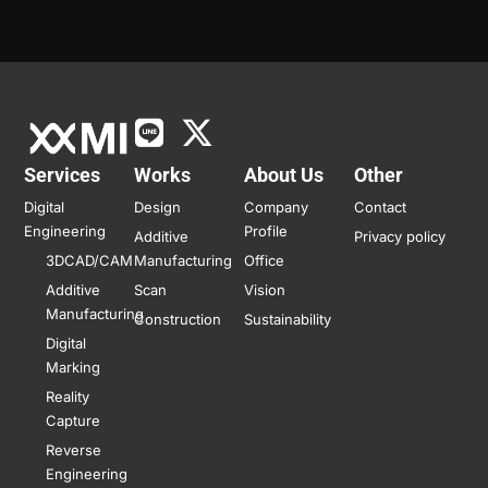
Services
Works
About Us
Other
Digital
Design
Company
Contact
Engineering
Profile
Additive
Privacy policy
3DCAD/CAM
Manufacturing
Office
Additive
Scan
Vision
Manufacturing
Construction
Sustainability
Digital
Marking
Reality
Capture
Reverse
Engineering