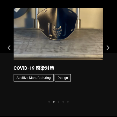
COVID-19 感染対策
ユー
Additive Manufacturing
Design
Const